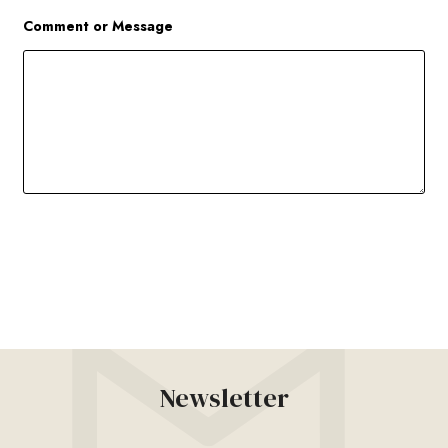
Comment or Message
當
日
常
Newsletter