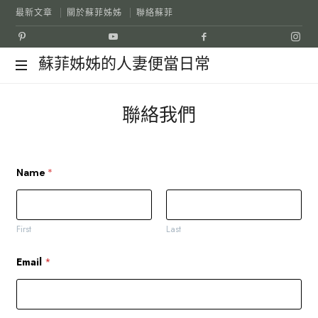
最新文章
關於蘇菲姊姊
聯絡蘇菲
蘇
蘇菲姊姊的人妻便當日常
菲
聯絡我們
姊
姊
Name
*
的
First
Last
人
Email
*
妻
便