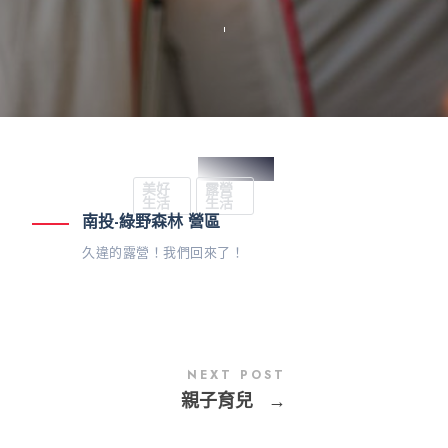
Sophie
Administrator
2023 年 11 月
美好
露營
4 日
生活
生活
南投-綠野森林 營區
久違的露營！我們回來了！
NEXT POST
親子育兒
→