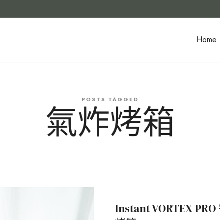
Home
POSTS TAGGED
氣炸烤箱
Instant VORTEX 